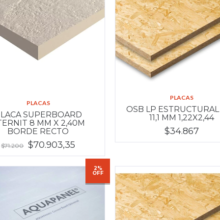
PLACAS
PLACAS
OSB LP ESTRUCTURAL
LACA SUPERBOARD
11,1 MM 1,22X2,44
TERNIT 8 MM X 2,40M
$34.867
BORDE RECTO
$70.903,35
$71.200
2%
OFF