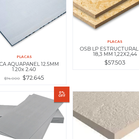
PLACAS
OSB LP ESTRUCTURAL
18,3 MM 1,22X2,44
PLACAS
$57.503
CA AQUAPANEL 12.5MM
1.20x 2.40
$72.645
$74.000
0%
OFF