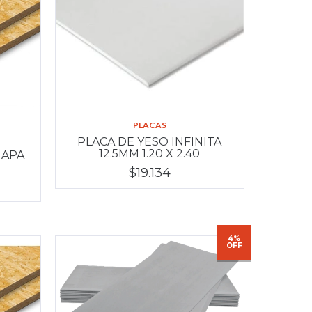
PLACAS
PLACA DE YESO INFINITA
12.5MM 1.20 X 2.40
 APA
$19.134
4%
OFF