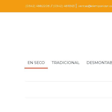
(0342) 4882208 // (0342) 4811363
ventas@elemporiosrl.c
EN SECO
TRADICIONAL
DESMONTAB