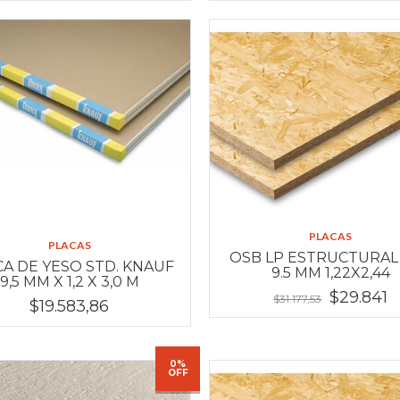
PLACAS
PLACAS
OSB LP ESTRUCTURAL
A DE YESO STD. KNAUF
9.5 MM 1,22X2,44
9,5 MM X 1,2 X 3,0 M
$29.841
$31.177,53
$19.583,86
0%
OFF