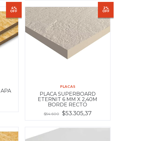
4%
2%
OFF
OFF
PLACAS
 APA
PLACA SUPERBOARD
ETERNIT 6 MM X 2,40M
BORDE RECTO
$53.305,37
$54.600